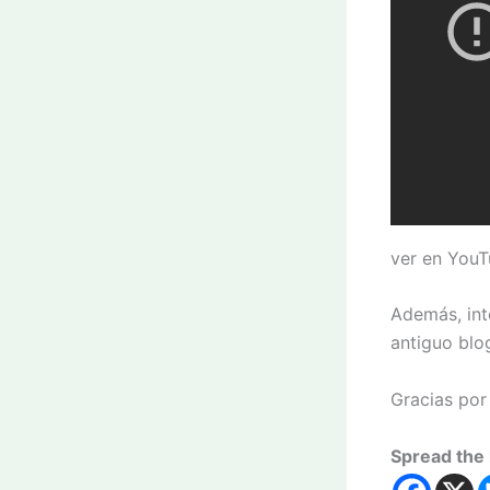
ver en You
Además, int
antiguo blo
Gracias por
Spread the 