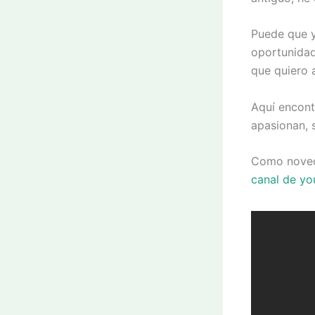
Puede que y
oportunidad
que quiero 
Aquí encont
apasionan, 
Como noveda
canal de yo