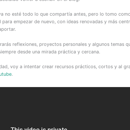
a no esté todo lo que compartía antes, pero lo tomo com
 para empezar de nuevo, con ideas renovadas y más centr
aportar.
rarás reflexiones, proyectos personales y algunos temas 
siempre desde una mirada práctica y cercana.
d, voy a intentar crear recursos prácticos, cortos y al g
utube
.