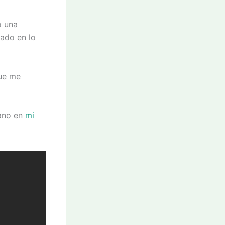
o una
ado en lo
que me
rano en
mi