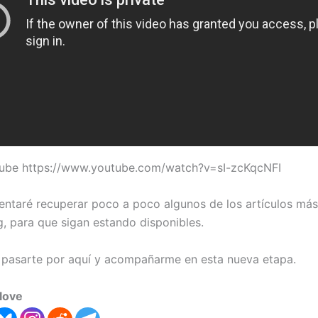
Tube https://www.youtube.com/watch?v=sI-zcKqcNFI
entaré recuperar poco a poco algunos de los artículos más 
g, para que sigan estando disponibles.
 pasarte por aquí y acompañarme en esta nueva etapa.
love